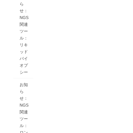
ら
せ：
NGS
関連
ツー
ル：
リキ
ッド
バイ
オプ
シー
お知
ら
せ：
NGS
関連
ツー
ル：
ロン