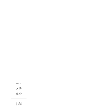
NGS
関連
ツー
ル：
カス
タム
パネ
ル
お知
ら
せ：
NGS
関連
ツー
ル：
メチ
ル化
お知