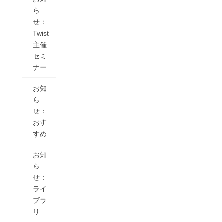
ら
せ：
Twist
主催
セミ
ナー
お知
ら
せ：
おす
すめ
お知
ら
せ：
ライ
ブラ
リ