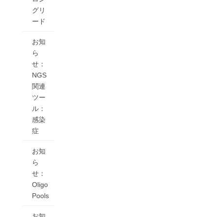
グリ
ード
お知
ら
せ：
NGS
関連
ツー
ル：
感染
症
お知
ら
せ：
Oligo
Pools
お知