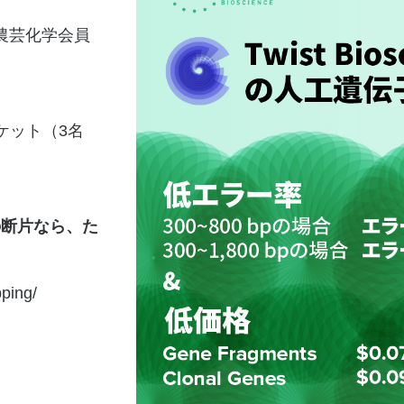
農芸化学会員
リーチケット（3名
の断片なら、た
ng/