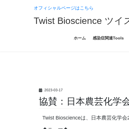
コ
ナ
オフィシャルページはこちら
ン
ビ
テ
ゲ
Twist Bioscien
ン
ー
ツ
シ
へ
ョ
ホーム
感染症関連Tools
ス
ン
キ
に
ッ
移
プ
動
2023-03-17
協賛：日本農芸化学会
Twist Bioscienceは、日本