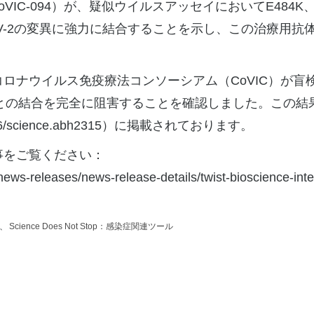
VIC-094）が、疑似ウイルスアッセイにおいてE484K、N5
oV-2の変異に強力に結合することを示し、この治療用抗体が
ウイルス免疫療法コンソーシアム（CoVIC）が盲検分析を行
との結合を完全に阻害することを確認しました。この結果は、
10.1126/science.abh2315）に掲載されております。
事をご覧ください：
/news-releases/news-release-details/twist-bioscience-int
、
Science Does Not Stop：感染症関連ツール