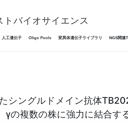
ce ツイストバイオサイエンス
人工遺伝子
Oligo Pools
変異体遺伝子ライブラリ
NGS関連T
したシングルドメイン抗体TB20
α、β、γの複数の株に強力に結合