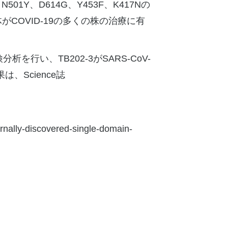
01Y、D614G、Y453F、K417Nの
COVID-19の多くの株の治療に有
い、TB202-3がSARS-CoV-
Science誌
ernally-discovered-single-domain-