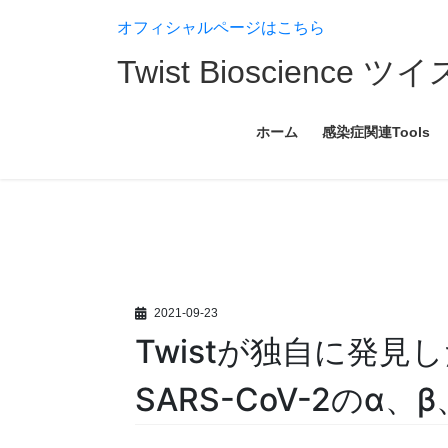
コ
ナ
オフィシャルページはこちら
ン
ビ
テ
ゲ
Twist Bioscien
ン
ー
ツ
シ
へ
ョ
ホーム
感染症関連Tools
ス
ン
キ
に
ッ
移
プ
動
2021-09-23
Twistが独自に発見
SARS-CoV-2の