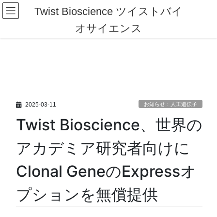
コ
ナ
Twist Bioscience ツイストバイ
ン
ビ
テ
ゲ
オサイエンス
ン
ー
ツ
シ
へ
ョ
ス
ン
キ
に
ッ
移
プ
動
2025-03-11
お知らせ：人工遺伝子
Twist Bioscience、世界の
アカデミア研究者向けに
Clonal GeneのExpressオ
プションを無償提供