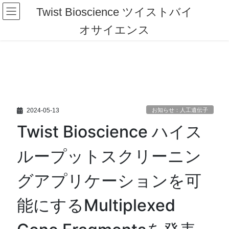
コ
ナ
Twist Bioscience ツイストバイ
ン
ビ
テ
ゲ
オサイエンス
ン
ー
ツ
シ
へ
ョ
ス
ン
キ
に
ッ
移
プ
動
2024-05-13
お知らせ：人工遺伝子
Twist Bioscience ハイス
ループットスクリーニン
グアプリケーションを可
能にするMultiplexed