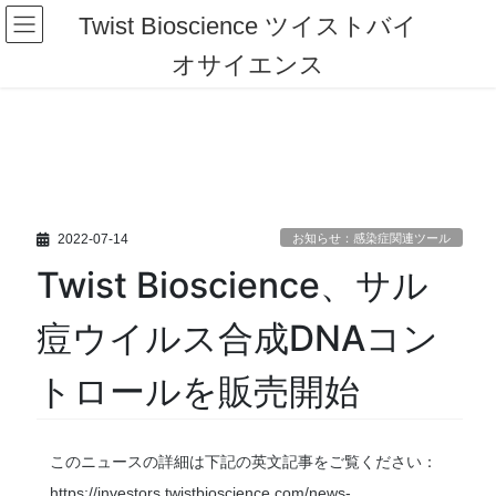
コ
ナ
Twist Bioscience ツイストバイ
ン
ビ
テ
ゲ
オサイエンス
ン
ー
ツ
シ
へ
ョ
ス
ン
キ
に
ッ
移
プ
動
2022-07-14
お知らせ：感染症関連ツール
Twist Bioscience、サル
痘ウイルス合成DNAコン
トロールを販売開始
このニュースの詳細は下記の英文記事をご覧ください：
https://investors.twistbioscience.com/news-