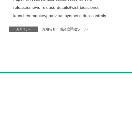
releases/news-release-details/twist-bioscience-
launches-monkeypox-virus-synthetic-dna-controls
お知らせ：感染症関連ツール
カテゴリー